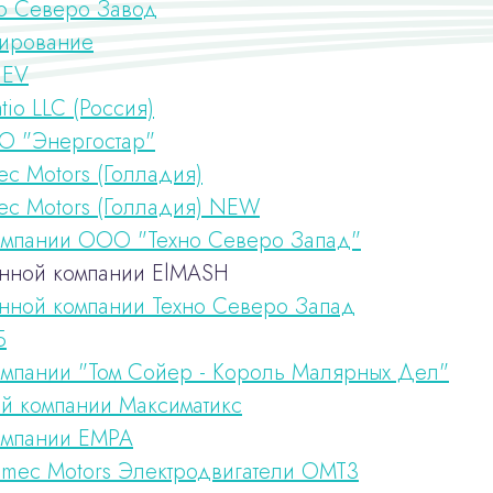
о Северо Завод
ирование
UEV
tio LLC (Россия)
О "Энергостар"
c Motors (Голладия)
ec Motors (Голладия) NEW
мпании ООО "Техно Северо Запад"
енной компании ElMASH
енной компании Техно Северо Запад
Б
мпании "Том Сойер - Король Малярных Дел"
й компании Максиматикс
омпании EMPA
Omec Motors Электродвигатели ОМТ3