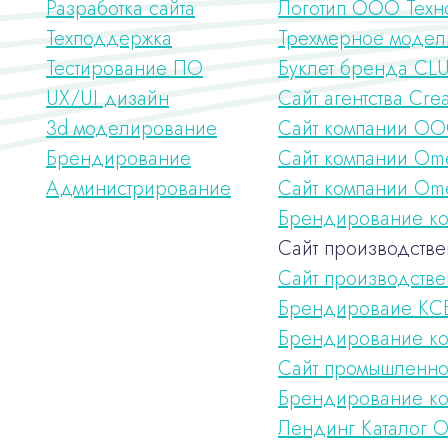
Разработка сайта
Логотип ООО Техн
Техподдержка
Трехмерное модел
Тестирование ПО
Буклет бренда CL
UX/UI дизайн
Сайт агентства Crea
3d моделирование
Сайт компании ОО
Брендирование
Сайт компании Ome
Администрирование
Сайт компании Om
Брендирование ко
Сайт производств
Сайт производств
Брендироваие КС
Брендирование ко
Сайт промышленно
Брендирование к
Лендинг Каталог 