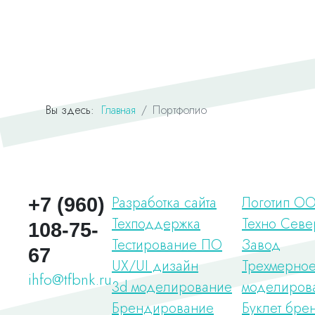
Вы здесь:
Главная
Портфолио
Разработка сайта
Логотип О
+7 (960)
Техподдержка
Техно Севе
108-75-
Тестирование ПО
Завод
67
UX/UI дизайн
Трехмерно
ihfo@tfbnk.ru
3d моделирование
моделиров
Брендирование
Буклет бре