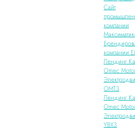
Сайт
промышлен
компании
Максиматик
Брендиров
компании 
Лендинг Ка
Omec Moto
Электродви
ОМТ3
Лендинг Ка
Omec Moto
Электродви
YBX3