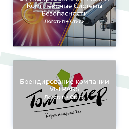
Комплексные Системы
Безопасности
Логотип + Стили
Брендирование компании
VI-TRANS
Логотип + Стили