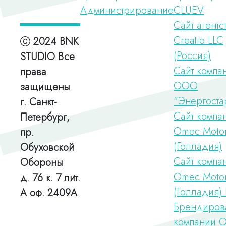
Администрирование
CLUEV
Сайт агентс
Creatio LLC
2024 BNK
(Россия)
STUDIO Все
Сайт компа
права
ООО
защищены
"Энергоста
г. Санкт-
Сайт компа
Петербург,
Omec Moto
пр.
(Голладия)
Обуховской
Сайт компа
Обороны
Omec Moto
д. 76 к. 7 лит.
(Голладия
А оф. 2409А
Брендиров
компании 