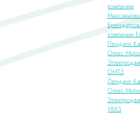
компании
Максиматик
Брендиров
компании 
Лендинг Ка
Omec Moto
Электродви
ОМТ3
Лендинг Ка
Omec Moto
Электродви
YBX3