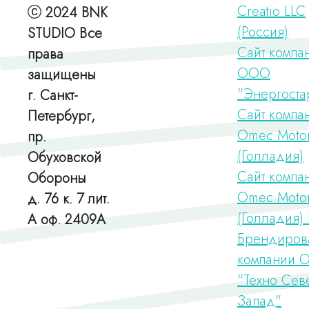
Creatio LLC
2024 BNK
(Россия)
STUDIO Все
Сайт компа
права
ООО
защищены
"Энергоста
г. Санкт-
Сайт компа
Петербург,
Omec Moto
пр.
(Голладия)
Обуховской
Сайт компа
Обороны
Omec Moto
д. 76 к. 7 лит.
(Голладия
А оф. 2409А
Брендиров
компании 
"Техно Сев
Запад"