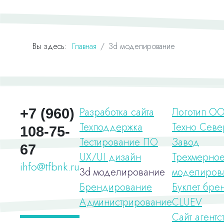
Вы здесь:
Главная
3d моделирование
Разработка сайта
Логотип О
+7 (960)
Техподдержка
Техно Севе
108-75-
Тестирование ПО
Завод
67
UX/UI дизайн
Трехмерно
ihfo@tfbnk.ru
3d моделирование
моделиров
Брендирование
Буклет бре
Администрирование
CLUEV
Сайт агентс