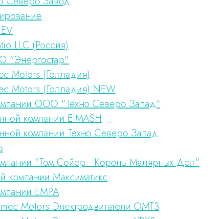
о Северо Завод
ирование
UEV
tio LLC (Россия)
О "Энергостар"
c Motors (Голладия)
ec Motors (Голладия) NEW
мпании ООО "Техно Северо Запад"
енной компании ElMASH
енной компании Техно Северо Запад
Б
мпании "Том Сойер - Король Малярных Дел"
й компании Максиматикс
омпании EMPA
Omec Motors Электродвигатели ОМТ3