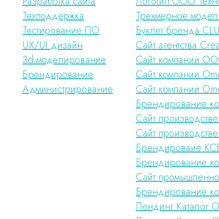
Разработка сайта
Логотип ООО Техн
Техподдержка
Трехмерное модел
Тестирование ПО
Буклет бренда CL
UX/UI дизайн
Сайт агентства Crea
3d моделирование
Сайт компании ОО
Брендирование
Сайт компании Ome
Администрирование
Сайт компании Om
Брендирование ко
Сайт производств
Сайт производств
Брендироваие КС
Брендирование ко
Сайт промышленно
Брендирование к
Лендинг Каталог 