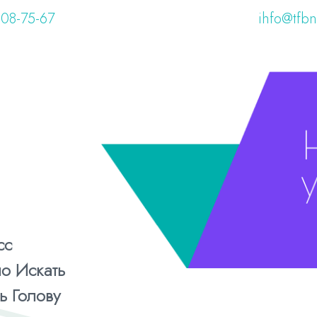
108-75-67
ihfo@tfbn
сс
о Искать
ь Голову