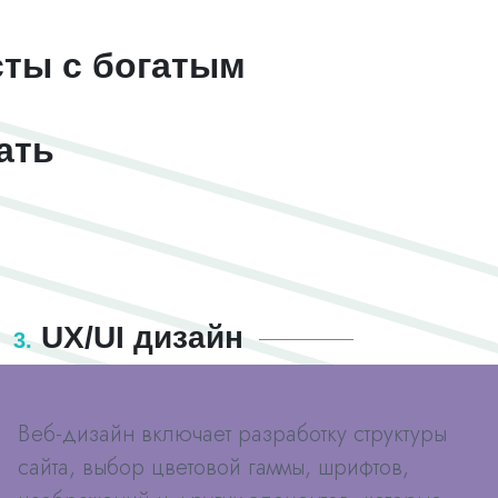
сты с богатым
ать
UX/UI дизайн
3.
Веб-дизайн включает разработку структуры
сайта, выбор цветовой гаммы, шрифтов,